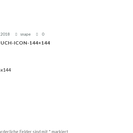
 2018
snape
0
OUCH-ICON-144×144
rderliche Felder sind mit
*
markiert