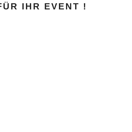
ÜR IHR EVENT !
nach Ihren
hren Augen
ne Grenzen