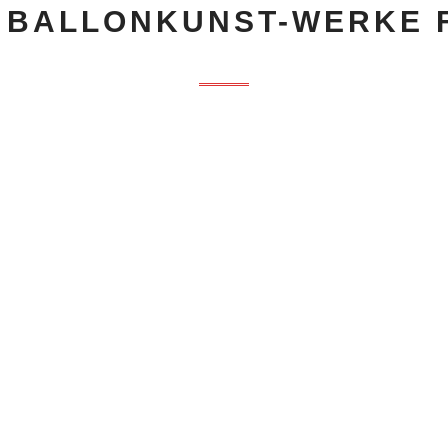
BALLONKUNST-WERKE F
Aus Ballons wird alles 
Wünschen direkt vor I
hergestellt.
Der Phantasie sind kei
gesetzt.